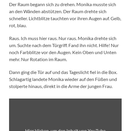
Der Raum begann sich zu drehen. Monika musste sich
an den Wänden abstützen. Der Raum drehte sich
schneller. Lichtblitze tauchten vor ihren Augen auf. Gelb,
rot, blau.
Raus. Ich muss hier raus. Nur raus. Monika drehte sich
um. Suchte nach dem Türgriff. Fand ihn nicht. Hilfe! Nur
noch Farbblitze vor den Augen. Kein Oben und Unten
mehr. Nur Rotation im Raum.
Dann ging die Tür auf und das Tageslicht fiel in die Box.
Schlagartig landete Monika wieder auf den Füßen und
stolperte hinaus, direkt in die Arme der jungen Frau.
„Bio-
Eier:
Massentierhaltung
und
Tierleid
|
frontal“
Hier klicken, um den Inhalt von YouTube