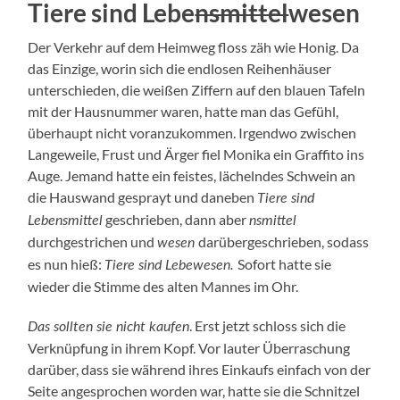
Tiere sind Lebe
nsmittel
wesen
Der Verkehr auf dem Heimweg floss zäh wie Honig. Da
das Einzige, worin sich die endlosen Reihenhäuser
unterschieden, die weißen Ziffern auf den blauen Tafeln
mit der Hausnummer waren, hatte man das Gefühl,
überhaupt nicht voranzukommen. Irgendwo zwischen
Langeweile, Frust und Ärger fiel Monika ein Graffito ins
Auge. Jemand hatte ein feistes, lächelndes Schwein an
die Hauswand gesprayt und daneben
Tiere sind
geschrieben, dann aber
Lebensmittel
nsmittel
durchgestrichen und
darübergeschrieben, sodass
wesen
es nun hieß:
Sofort hatte sie
Tiere sind Lebewesen.
wieder die Stimme des alten Mannes im Ohr.
. Erst jetzt schloss sich die
Das sollten sie nicht kaufen
Verknüpfung in ihrem Kopf. Vor lauter Überraschung
darüber, dass sie während ihres Einkaufs einfach von der
Seite angesprochen worden war, hatte sie die Schnitzel