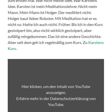
zum ersten Mal. War nicht meine Idee. War Karstens
Idee. Karsten ist mein Meditationslehrer. Nicht mein
Mann. Mein Mann ist Holger. Der meditiert nicht.
Holger baut lieber Roboter. Mit Meditation hat er es
nicht so. Hatte ich auch nicht. Früher. Bis ich in den Kurs
gestolpert bin, also nicht wirklich gestolpert, aber
zufällig reingekommen. Das ist eine andere Geschichte.
Aber seit dem geh ich regelmäßig zum Kurs. Zu
Karstens
Kurs
.
„Anfängermeditation
–
Wohlbefinden
durch
Dankbarkeit
|
geführte
Hier klicken, um den Inhalt von YouTube
Meditation“
anzuzeigen.
von
YouTube
Erfahre mehr in der
Datenschutzerklärung von
anzeigen
YouTube
.