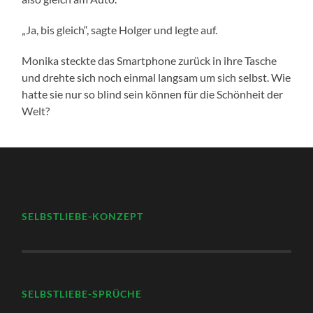
„Ja, bis gleich“, sagte Holger und legte auf.
Monika steckte das Smartphone zurück in ihre Tasche
und drehte sich noch einmal langsam um sich selbst. Wie
hatte sie nur so blind sein können für die Schönheit der
Welt?
SELBSTLIEBE-KONZEPT
SELBSTLIEBE-SPRÜCHE