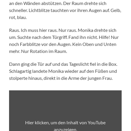
an den Wänden abstützen. Der Raum drehte sich
schneller. Lichtblitze tauchten vor ihren Augen auf. Gelb,
rot, blau.
Raus. Ich muss hier raus. Nur raus. Monika drehte sich
um. Suchte nach dem Türgriff. Fand ihn nicht. Hilfe! Nur
noch Farbblitze vor den Augen. Kein Oben und Unten
mehr. Nur Rotation im Raum.
Dann ging die Tür auf und das Tageslicht fiel in die Box.
Schlagartig landete Monika wieder auf den Füßen und
stolperte hinaus, direkt in die Arme der jungen Frau.
„Bio-
Eier:
Massentierhaltung
und
Tierleid
|
frontal“
Hier klicken, um den Inhalt von YouTube
von
anzuzeigen.
YouTube